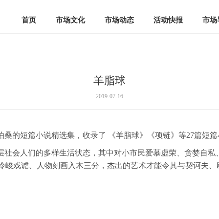
首页
市场文化
市场动态
活动快报
市场
羊脂球
2019-07-16
泊桑的短篇小说精选集，收录了 《羊脂球》《项链》等27篇短篇
层社会人们的多样生活状态，其中对小市民爱慕虚荣、贪婪自私
格冷峻戏谑、人物刻画入木三分，杰出的艺术才能令其与契诃夫、