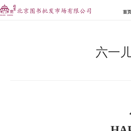
首
六一
HA